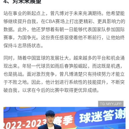
4、对未来展望
站在事业的新起点上，曾凡博对于未来充满期待。他希望能
够继续提升自我，在CBA赛场上打出更精彩、更具影响力的
数据。此外，他还梦想着有朝一日能够代表国家队参加国际
赛事，为国争光。这份责任感驱使着他不断前行，让他始终
保持斗志昂扬状态。
同时，随着中国篮球的发展壮大，越来越多的平台和机会涌
现出来。年轻一代球员如雨后春笋般崛起，而这既是机遇，
也是挑战。面对激烈竞争，曾凡博清楚只有持续努力才能立
于不败之地。因此，他计划进行系统性的技能提升，不断突
破自我，以求在今后的比赛中取得更优异成绩。