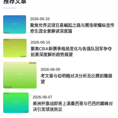
推荐文章
2026-08-10
聚焦世界足球巨星崛起之路与赛场荣耀纵览传
奇生涯全景解读深度篇
2026-08-10
聚焦CBA新赛季格局变化与各强队冠军争夺
前景深度解析趋势展望
2026-08-09
考文垂与伯明翰对决分析及比赛前瞻展
望
2026-08-07
美洲杯激战即将上演墨西哥与巴西的巅峰对
决引发球迷热议