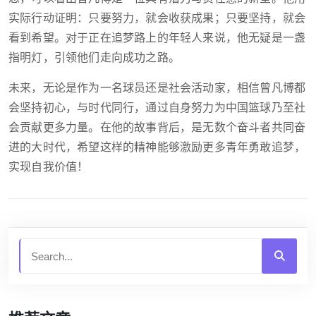
实际行动证明：只要努力，就会收获成果；只要坚持，就会
看到希望。对于正在追梦路上的年轻人来说，他无疑是一盏
指明灯，引领他们走向成功之路。
未来，无论是作为一名球员还是社会活动家，相信曾凡博都
会坚持初心，与时代同行，通过自身努力为中国篮球乃至社
会贡献更多力量。在他的故事背后，是无数个奋斗者共同奋
进的大时代，希望这样的精神能够激励更多青年勇敢追梦，
实现自我价值！