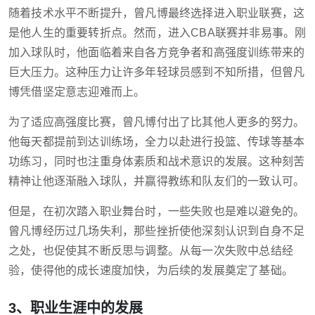
随着技术水平不断提升，曾凡博最终选择进入职业联赛，这
是他人生的重要转折点。然而，进入CBA联赛并非易事。刚
加入球队时，他面临着来自各方竞争者和高强度训练带来的
巨大压力。这种压力让许多年轻球员感到不知所措，但曾凡
博凭借坚定意志迎难而上。
为了适应高强度比赛，曾凡博付出了比其他人更多的努力。
他每天都提前到达训练场，全力以赴进行投篮、传球等基本
功练习，同时也注重身体素质和战术意识的发展。这种刻苦
精神让他逐渐融入球队，并赢得教练和队友们的一致认可。
但是，在初次踏入职业舞台时，一些失败也是难以避免的。
曾凡博经历过几场失利，那些挫折使他深刻认识到自身不足
之处，也促使其不断反思与调整。从每一次失败中总结经
验，使得他的成长速度加快，为后续的发展奠定了基础。
3、职业生涯中的发展