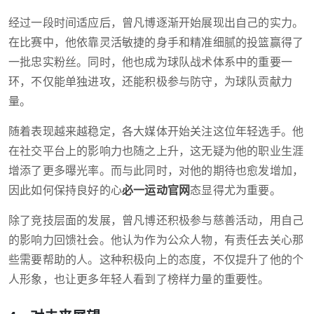
经过一段时间适应后，曾凡博逐渐开始展现出自己的实力。
在比赛中，他依靠灵活敏捷的身手和精准细腻的投篮赢得了
一批忠实粉丝。同时，他也成为球队战术体系中的重要一
环，不仅能单独进攻，还能积极参与防守，为球队贡献力
量。
随着表现越来越稳定，各大媒体开始关注这位年轻选手。他
在社交平台上的影响力也随之上升，这无疑为他的职业生涯
增添了更多曝光率。而与此同时，对他的期待也愈发增加，
因此如何保持良好的心
必一运动官网
态显得尤为重要。
除了竞技层面的发展，曾凡博还积极参与慈善活动，用自己
的影响力回馈社会。他认为作为公众人物，有责任去关心那
些需要帮助的人。这种积极向上的态度，不仅提升了他的个
人形象，也让更多年轻人看到了榜样力量的重要性。