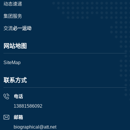
动态速递
集团服务
交流
必一运动
网站地图
SiteMap
联系方式
电话
13881586092
邮箱
biographical@att.net