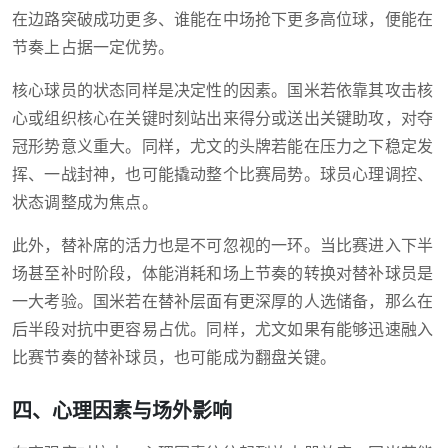
在边路突破成功更多、谁能在中场抢下更多高位球，便能在
节奏上占据一定优势。
核心球员的状态同样是决定性的因素。国米若依靠其攻击核
心或组织核心在关键时刻站出来得分或送出关键助攻，对夺
冠形势意义重大。同样，尤文的头牌若能在压力之下稳定发
挥、一战封神，也可能撬动整个比赛局势。球员心理调控、
状态调整成为焦点。
此外，替补席的活力也是不可忽视的一环。当比赛进入下半
场甚至补时阶段，体能消耗和场上节奏的转换对替补球员是
一大考验。国米若在替补层面有更深厚的人选储备，那么在
后半段对抗中更容易占优。同样，尤文如果有能够迅速融入
比赛节奏的替补球员，也可能成为翻盘关键。
四、心理因素与场外影响