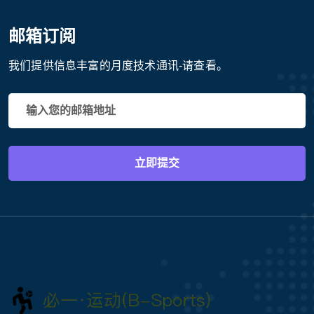
邮箱订阅
我们提供信息丰富的月度技术通讯-请查看。
立即提交