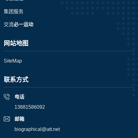
集团服务
交流
必一运动
网站地图
SiteMap
联系方式
电话
13881586092
邮箱
biographical@att.net